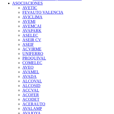
ASOCIACIONES
AVETIC
FEVAUTO VALENCIA
AVICLIMA
AVEMI
AVEMCAI
AVAPARK
ASELEC
ASEIR CV
ASEIF
ACVIRME
UNIFERRO
PROQUIVAL
COMELEC
AVEO
AVAMEL
AVADA
ALCOVAL
ALCOSID
ACCVAL
ACOFER
ACODET
ACERAUTO
AVALAMP
AVAJOYA