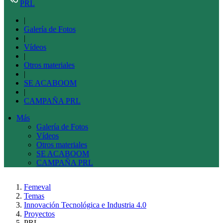
PRL
|
Galería de Fotos
|
Vídeos
|
Otros materiales
|
SE ACABOOM
|
CAMPAÑA PRL
Más
Galería de Fotos
Vídeos
Otros materiales
SE ACABOOM
CAMPAÑA PRL
Femeval
Temas
Innovación Tecnológica e Industria 4.0
Proyectos
PRL