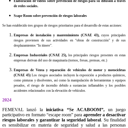
Elaboración de videos sobre prevención de riesgos para su difusión a través
de redes sociales.
Scape Room sobre prevención de riesgos laborales
Se han establecido tres grupos de riesgos prioritarios para el desarrollo de estas acciones:
Empresas de instalación y mantenimiento (CNAE 43),
cuyos principales
riesgos provienen de sus actividades en “obras de construcción” y de sus
desplazamientos “In itinere”.
Empresas Industriales (CNAE 25),
los principales riesgos presentes en estas
empresas derivan del uso de maquinaria (tornos, fresas, prensas, etc.)
Empresas de Venta y reparación de vehículos de motor y motocicletas
(CNAE 45)
Los riesgos asociados incluyen la exposición a productos químicos,
como pinturas y disolventes, así como la manipulación de herramientas y equipos
pesados, el riesgo de incendio debido a sustancias inflamables y los posibles
accidentes relacionados con la elevación de vehículos.
2024
FEMEVAL lanzó la
iniciativa “Se ACABOOM”,
un juego
participativo en formato “escape room” para
aprender a desactivar
riesgos laborales
y garantizar la seguridad laboral
. Su finalidad
es sensibilizar en materia de seguridad y salud a las personas