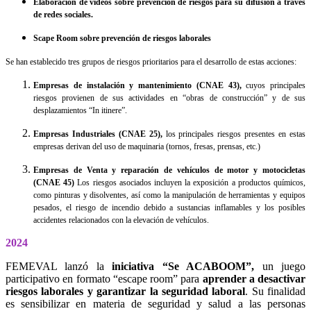
Elaboración de videos sobre prevención de riesgos para su difusión a través
de redes sociales.
Scape Room sobre prevención de riesgos laborales
Se han establecido tres grupos de riesgos prioritarios para el desarrollo de estas acciones:
Empresas de instalación y mantenimiento (CNAE 43),
cuyos principales
riesgos provienen de sus actividades en “obras de construcción” y de sus
desplazamientos “In itinere”.
Empresas Industriales (CNAE 25),
los principales riesgos presentes en estas
empresas derivan del uso de maquinaria (tornos, fresas, prensas, etc.)
Empresas de Venta y reparación de vehículos de motor y motocicletas
(CNAE 45)
Los riesgos asociados incluyen la exposición a productos químicos,
como pinturas y disolventes, así como la manipulación de herramientas y equipos
pesados, el riesgo de incendio debido a sustancias inflamables y los posibles
accidentes relacionados con la elevación de vehículos.
2024
FEMEVAL lanzó la
iniciativa “Se ACABOOM”,
un juego
participativo en formato “escape room” para
aprender a desactivar
riesgos laborales
y garantizar la seguridad laboral
. Su finalidad
es sensibilizar en materia de seguridad y salud a las personas