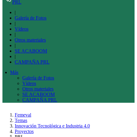
PRL
|
Galería de Fotos
|
Vídeos
|
Otros materiales
|
SE ACABOOM
|
CAMPAÑA PRL
Más
Galería de Fotos
Vídeos
Otros materiales
SE ACABOOM
CAMPAÑA PRL
Femeval
Temas
Innovación Tecnológica e Industria 4.0
Proyectos
PRL