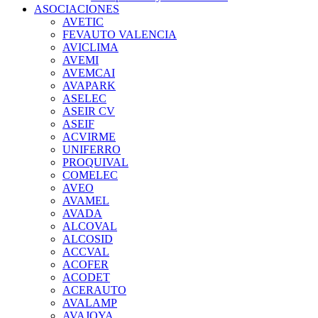
ASOCIACIONES
AVETIC
FEVAUTO VALENCIA
AVICLIMA
AVEMI
AVEMCAI
AVAPARK
ASELEC
ASEIR CV
ASEIF
ACVIRME
UNIFERRO
PROQUIVAL
COMELEC
AVEO
AVAMEL
AVADA
ALCOVAL
ALCOSID
ACCVAL
ACOFER
ACODET
ACERAUTO
AVALAMP
AVAJOYA