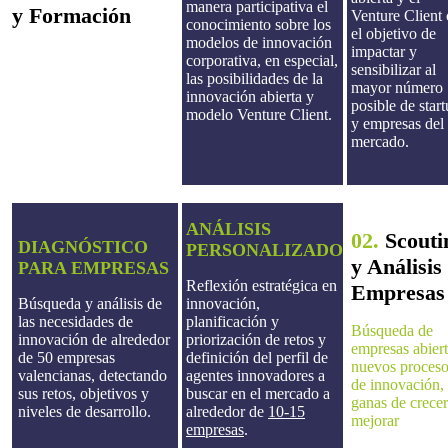
manera participativa el
y Formación
Venture Client
conocimiento sobre los
el objetivo de
modelos de innovación
impactar y
corporativa, en especial,
sensibilizar al
las posibilidades de la
mayor número
innovación abierta y
posible de star
modelo Venture Client.
y empresas del
mercado.
ANÁLISIS
02.
Scouti
DIAGNÓSTICO
PERSONALIZADO
y Análisis
PARA EMPRESAS
Reflexión estratégica en
Empresas
Búsqueda y análisis de
innovación,
las necesidades de
planificación y
Búsqueda de
innovación de alrededor
priorización de retos y
empresas abiert
de 50 empresas
definición del perfil de
nuevos proces
valencianas, detectando
agentes innovadores a
de innovación,
sus retos, objetivos y
buscar en el mercado a
ganas de crecer
niveles de desarrollo.
alrededor de
10-15
mejorar
empresas
.