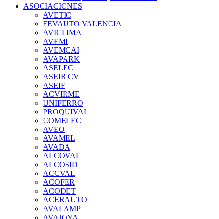
ASOCIACIONES
AVETIC
FEVAUTO VALENCIA
AVICLIMA
AVEMI
AVEMCAI
AVAPARK
ASELEC
ASEIR CV
ASEIF
ACVIRME
UNIFERRO
PROQUIVAL
COMELEC
AVEO
AVAMEL
AVADA
ALCOVAL
ALCOSID
ACCVAL
ACOFER
ACODET
ACERAUTO
AVALAMP
AVAJOYA