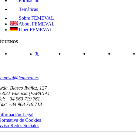
Formación
Temáticas
Sobre FEMEVAL
About FEMEVAL
Über FEMEVAL
SÍGUENOS
CONTACTO
femeval@femeval.es
vda. Blasco Ibañez, 127
46022 Valencia (ESPAÑA)
el: +34 963 719 761
Fax: +34 963 719 713
nformación Legal
Normativa de Cookies
viso Redes Sociales