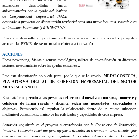
actuaciones desarrolladas fueron
subvencionadas por la ayuda del Instituto
de Competitividad empresarial IVACE
destinada a proyectos de dinamización territorial para una nueva industria sostenible en
la Comunitat Valenciana (IMDINE/2023/7).
Para ello se desarrollaron, y continuamos llevando a cabo diferentes actividades que ayuden
acercar a las PYMEs del sector metalmecánica a la innovación.
ACCIONES
Foros networking, Visitas a centros tecnológicos, talleres de diversificación en diferentes
sectores, asesoramiento sobre las ayudas existentes...
Pero esta dinamización no puede parar, por lo que se ha creado
METALCONECTA,
PLATAFORMA DIGITAL DE CONEXIÓN EMPRESARIAL DEL SECTOR
METALMECÁNICO.
Esta plataforma
permite a las personas del sector del metal a encontrarse, conocerse y
colaborar de forma rápida y eficiente, según sus necesidades, capacidades y
objetivos.
Permitiendo así, impulsar la colaboración dentro de un mismo subsector,
mediante el conocimiento mutuo de las actividades y capacidades de cada empresa.
Actuación englobada en el proyecto subvencionado por la Conselleria de Innovación,
Industria, Comercio y turismo para apoyar actividades no económicas desarrolladas por
asociaciones empresariales que impulsen la reindustrialización de la Comunitat