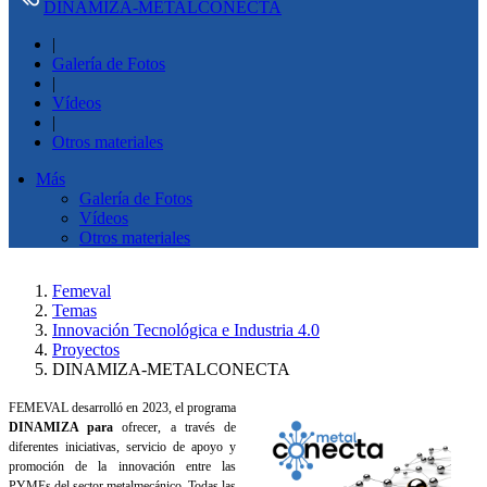
DINAMIZA-METALCONECTA
|
Galería de Fotos
|
Vídeos
|
Otros materiales
Más
Galería de Fotos
Vídeos
Otros materiales
Femeval
Temas
Innovación Tecnológica e Industria 4.0
Proyectos
DINAMIZA-METALCONECTA
FEMEVAL desarrolló en 2023, el programa
DINAMIZA para
ofrecer, a través de
diferentes iniciativas, servicio de apoyo y
promoción de la innovación entre las
PYMEs del sector metalmecánico. Todas las