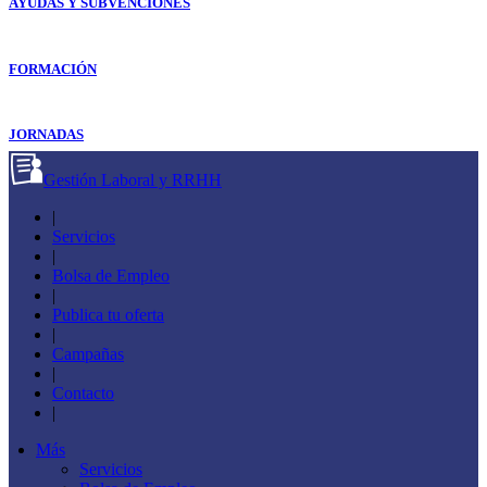
AYUDAS Y SUBVENCIONES
FORMACIÓN
JORNADAS
Gestión Laboral y RRHH
|
Servicios
|
Bolsa de Empleo
|
Publica tu oferta
|
Campañas
|
Contacto
|
Más
Servicios