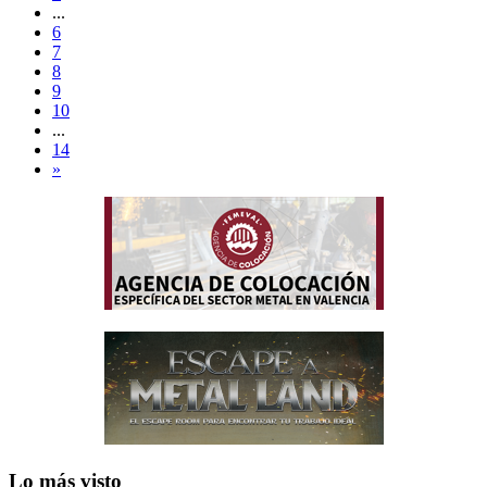
...
6
7
8
9
10
...
14
»
Lo más visto