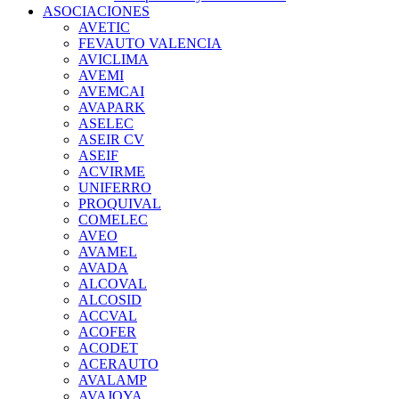
ASOCIACIONES
AVETIC
FEVAUTO VALENCIA
AVICLIMA
AVEMI
AVEMCAI
AVAPARK
ASELEC
ASEIR CV
ASEIF
ACVIRME
UNIFERRO
PROQUIVAL
COMELEC
AVEO
AVAMEL
AVADA
ALCOVAL
ALCOSID
ACCVAL
ACOFER
ACODET
ACERAUTO
AVALAMP
AVAJOYA