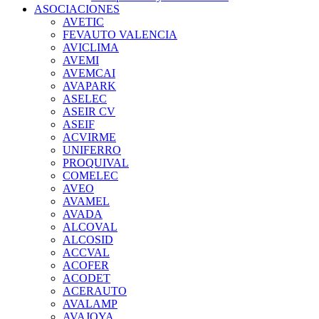
ASOCIACIONES
AVETIC
FEVAUTO VALENCIA
AVICLIMA
AVEMI
AVEMCAI
AVAPARK
ASELEC
ASEIR CV
ASEIF
ACVIRME
UNIFERRO
PROQUIVAL
COMELEC
AVEO
AVAMEL
AVADA
ALCOVAL
ALCOSID
ACCVAL
ACOFER
ACODET
ACERAUTO
AVALAMP
AVAJOYA