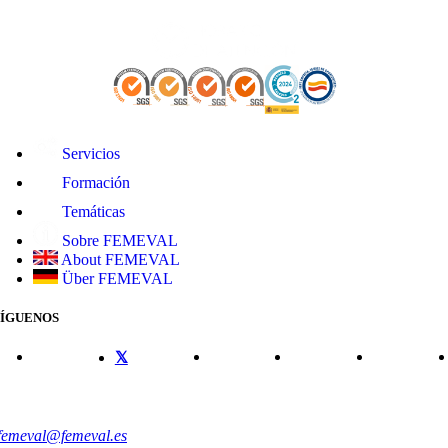
Servicios
Formación
Temáticas
Sobre FEMEVAL
About FEMEVAL
Über FEMEVAL
SÍGUENOS
CONTACTO
femeval@femeval.es