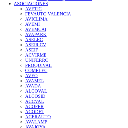
ASOCIACIONES
AVETIC
FEVAUTO VALENCIA
AVICLIMA
AVEMI
AVEMCAI
AVAPARK
ASELEC
ASEIR CV
ASEIF
ACVIRME
UNIFERRO
PROQUIVAL
COMELEC
AVEO
AVAMEL
AVADA
ALCOVAL
ALCOSID
ACCVAL
ACOFER
ACODET
ACERAUTO
AVALAMP
AVAJOYA