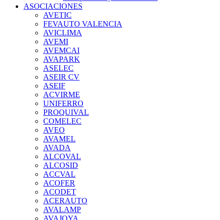
ASOCIACIONES
AVETIC
FEVAUTO VALENCIA
AVICLIMA
AVEMI
AVEMCAI
AVAPARK
ASELEC
ASEIR CV
ASEIF
ACVIRME
UNIFERRO
PROQUIVAL
COMELEC
AVEO
AVAMEL
AVADA
ALCOVAL
ALCOSID
ACCVAL
ACOFER
ACODET
ACERAUTO
AVALAMP
AVAJOYA