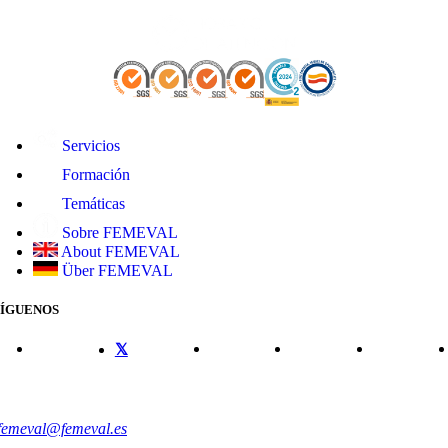
Servicios
Formación
Temáticas
Sobre FEMEVAL
About FEMEVAL
Über FEMEVAL
SÍGUENOS
CONTACTO
femeval@femeval.es