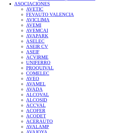
ASOCIACIONES
AVETIC
FEVAUTO VALENCIA
AVICLIMA
AVEMI
AVEMCAI
AVAPARK
ASELEC
ASEIR CV
ASEIF
ACVIRME
UNIFERRO
PROQUIVAL
COMELEC
AVEO
AVAMEL
AVADA
ALCOVAL
ALCOSID
ACCVAL
ACOFER
ACODET
ACERAUTO
AVALAMP
AVAJOYA