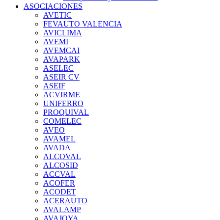
ASOCIACIONES
AVETIC
FEVAUTO VALENCIA
AVICLIMA
AVEMI
AVEMCAI
AVAPARK
ASELEC
ASEIR CV
ASEIF
ACVIRME
UNIFERRO
PROQUIVAL
COMELEC
AVEO
AVAMEL
AVADA
ALCOVAL
ALCOSID
ACCVAL
ACOFER
ACODET
ACERAUTO
AVALAMP
AVAJOYA