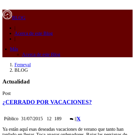
BLOG
|
Acerca de este Blog
|
Más
Acerca de este Blog
Femeval
BLOG
Actualidad
Post
¿CERRADO POR VACACIONES?
Público
31/07/2015
12
189
|
|
Ya están aquí esas deseadas vacaciones de verano que tanto han
tardado en llegar. Toca apagar ordenadores. Bajar las persianas de