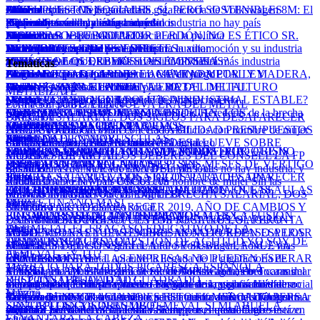
Febrero
Abril
El metal aplaude la llegada de la gigafactoría de Volkswagen
Julio
Más industria = Mejor sociedad
Octubre
PRESUPUESTOS SOCIALES, SÍ, PERO SOSTENIBLES
Octubre
2016
8M: El
Sin personas no hay industria, y sin industria no hay país
¡Si no sabes volar, ponte el arnés!
movimiento se demuestra andando
Un triunfo más del diálogo social
Septiembre
Presente y futuro ya están conectados
Septiembre
#QuieroCorredor
Diciembre
2015
Enero
Marzo
Febrero
Junio
Necesitamos responsabilidad social en la política
Septiembre
LLUEVE SOBRE MOJADO
Septiembre
DISPARAR Y LUEGO PEDIR PERDÓN, NO ES ÉTICO SR.
Diciembre
2014
DEMOCRACIA NO ES ESTO
Retos de la movilidad sostenible para la automoción y su industria
Toca mimar y apostar por la industria auxiliar
La fuerza del metal
Junio
Nadar contracorriente
Julio
Ser empresario si que tiene premio
MONTORO
DE DEBATES, DIMES Y DIRETES
Diciembre
auxiliar
Mayo
No nos engañemos, sin más inversión no habrá más industria
Julio
REPASO A LOS DEBERES DEL CONSELL
Julio
Noviembre
Noviembre
¿QUÉ CEOE QUEREMOS LAS EMPRESAS?
Temáticas
Enero
Fondos Europeos, nuestro futuro está en juego
Abril
Oficios con nombre de mujer
Junio
Asignaturas para septiembre
PRECARIEDAD LABORAL AMPARADA POR LEY
EL DIALOGO SOCIAL ES EL CAMINO
Noviembre
METAL Y MADERA,
Deseos y propósitos del metal para 2023
Marzo
Pagar más a veces... es bueno
Mayo
LA FP SE SUBE A LA NUEVA ERA DEL METAL
Junio
Octubre
ALIANZA CON FUTURO
UN LUJO PARA EL METAL
EL METAL DEL FUTURO
METALIZATE
¡Alerta! La industria en riesgo de desabastecimiento
Marzo
Sin las personas no hay Revolución Digital
Mayo
¿PARA CUÁNDO UNA POLÍTICA INDUSTRIAL ESTABLE?
LA INERCIA SE AGOTA
Octubre
Octubre
LA FP SE SUBE A LA NUEVA ERA DEL METAL
Formación para el Empleo
Coronavirus, pandemia de responsabilidad
Abril
MENOS IMPUESTOS AL EMPLEO
Mayo
Septiembre
CON S DE SUPERWOMAN
EL TAMAÑO SÍ IMPORTA
SI NOS DEJAN, LOS
Herederas de la brecha
BRECHA SALARIAL, DOS SIGLOS PARA DESAPARECER
Formación
de género
LA EMPRESA VACIADA
Marzo
EL INTRUSISMO CUESTA VIDAS
MIL FORMAS DE PREMIAR
Septiembre
EMPRESARIOS SÍ QUE PODEMOS
2019, AÑO DE CAMBIOS Y ESTABILIDAD
Presente y futuro ya están conectados
Ayuda-Subvención
Oficios con nombre de mujer
PRESUPUESTOS
Enero
Marzo
IGUALDAD EN MAYÚSCULAS
Abril
Julio
PREMIAR EL VALOR
Septiembre
SOCIALES, SÍ, PERO SOSTENIBLES
Sin las personas no hay Revolución Digital
Fondos Europeos, nuestro futuro está en juego
Campaña de Recursos Humanos
LLUEVE SOBRE
Tenemos un buen plan
LA EMPRESA NO LO AGUANTA TODO
Febrero
EL METAL ES MUCHO MÁS QUE INDUSTRIA
NO A UNA INDUSTRIA FRAGMENTADA
Julio
EMPRESA-FEMEVAL, EL TÁNDEM PERFECTO
¿POR QUÉ NO
CRISIS
MOJADO
MUJERES DE METAL
Empleo
REPASO A LOS DEBERES DEL CONSELL
LA FP
Febrero
LA INDUSTRIA RECLAMA SU PLAN
Marzo
ESCUCHAN LOS POLÍTICOS?
¿CERRADO POR VACACIONES?
POSTVACACIONAL
SEIS MESES DE VÉRTIGO
SE SUBE A LA NUEVA ERA DEL METAL
Las tres caras del mercado laboral
Igualdad
Sin personas no hay industria, y
BRECHA SALARIAL, DOS SIGLOS PARA DESAPARECER
Enero
SUBIRSE A LA NUEVA OLA DIGITAL
Junio
Junio
Julio
LA CEV, UNA
sin industria no hay país
IGUALDAD EN MAYÚSCULAS
Laboral
Oficios con nombre de mujer
Sin las
2019, AÑO DE CAMBIOS Y ESTABILIDAD
¡QUERIDOS REYES MAGOS…UNA CARTA QUE SE
ECUACIÓN PERFECTA
QUÉ QUIERO SER DE MAYOR
UN CONVENIO SIN FISURAS
CON EL PAN NO SE JUEGA
REVOLUCIÓN EN LAS AULAS
personas no hay Revolución Digital
MENOS IMPUESTOS AL EMPLEO
Convenio Industria
BRECHA SALARIAL, DOS
REPITE UN AÑO MÁS!
Febrero
Mayo
Mayo
SIGLOS PARA DESAPARECER
Un triunfo más del diálogo social
Normativa
2019, AÑO DE CAMBIOS Y
¡LOS 40 NOS SIENTAN TAN BIEN!
EL CAMAROTE DE LOS HERMANOS MARX
FIN DE LAS VACACIONES ELECTORALES
LA FUSIÓN
ESTABILIDAD
LA EMPRESA VACIADA
DANA Valencia 2024
PRESUPUESTOS SOCIALES, SÍ, PERO
LA EMPRESA NO LO AGUANTA
Enero
Abril
DEL METAL
EL FRACASO EDUCATIVO DE LA
SOSTENIBLES
TODO
LAS PERSONAS Y LAS EMPRESAS NO PUEDEN ESPERAR
Metal
LLUEVE SOBRE MOJADO
REPASO A LOS
¿ESTÁ USTED CASADA?
TRABAJO SEGURO, CUESTIÓN DE ACTITUD
DEMOCRACIA
YO SOY DE
DEBERES DEL CONSELL
MÁS
El metal, una apuesta segura de futuro
Femeval
LA FP SE SUBE A LA NUEVA
Volkswagen, Ford… mas
FEMEVAL, ¿Y TÚ?
Abril
ERA DEL METAL
todo un sector
LAS PERSONAS Y LAS EMPRESAS NO PUEDEN ESPERAR
Institucional
El metal aplaude la llegada de la gigafactoría de
Marzo
TRABAJO PARA TODOS
PICARESCA ESPAÑOLA,
Volkswagen
MÁS
El metal, una apuesta segura de futuro
Energía
EL PLAN SIMPLIFICA SE COMPLICA
8M: El movimiento se demuestra andando
Volkswagen, Ford… mas
Las tres caras del
Toca mimar
RESPONSABILIDAD AL CUADRADO
¿FICCIÓN O REALIDAD?
y apostar por la industria auxiliar
mercado laboral
todo un sector
Siempre nos quedará el esfuerzo
uncategorized
El metal aplaude la llegada de la gigafactoría de
Sin personas no hay industria, y sin industria no
Tarifazo de irresponsabilidad social
Siempre nos quedará el esfuerzo
Febrero
Marzo
Tarifazo de irresponsabilidad social
hay país
Volkswagen
Retos de la movilidad sostenible para la automoción y su industria
Cooperación
DEMOCRACIA NO ES ESTO
8M: El movimiento se demuestra andando
Un triunfo más del diálogo
EL MERCADO PERSA
Toca mimar
SIN CAPITÁN Y SIN RUMBO
SENTIR LOS COLORES DE FEMEVAL
SI MI ABUELA
social
DE SUS SEÑORÍAS
y apostar por la industria auxiliar
auxiliar
#QuieroCorredor
Industria
La fuerza del metal
Apuesta valiente por el metal
Fondos Europeos, nuestro futuro está en
Siempre nos quedará el esfuerzo
Urge
Enero
LEVANTARA LA CABEZA