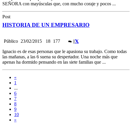
SEÑORA con mayúsculas que, con mucho coraje y pocos ...
Post
HISTORIA DE UN EMPRESARIO
Público
23/02/2015
18
177
|
|
Ignacio es de esas personas que le apasiona su trabajo. Como todas
las mañanas, a las 6 suena su despertador. Una noche más que
apenas ha dormido pensando en las siete familias que ...
«
1
...
6
7
8
9
10
»