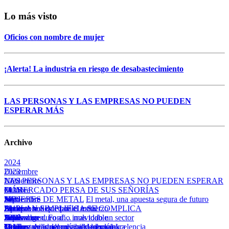
Lo más visto
Oficios con nombre de mujer
¡Alerta! La industria en riesgo de desabastecimiento
LAS PERSONAS Y LAS EMPRESAS NO PUEDEN
ESPERAR MÁS
Archivo
2024
Diciembre
2023
LAS PERSONAS Y LAS EMPRESAS NO PUEDEN ESPERAR
Noviembre
2022
MÁS
EL MERCADO PERSA DE SUS SEÑORÍAS
Octubre
2021
Julio
Septiembre
MUJERES DE METAL
Noviembre
2020
El metal, una apuesta segura de futuro
EL PLAN SIMPLIFICA SE COMPLICA
Apuesta valiente por el metal
Junio
Siempre nos quedará el esfuerzo
Diciembre
2019
Abril
Julio
Volkswagen, Ford… mas todo un sector
Septiembre
Adiós a un duro año inolvidable
Diciembre
2018
Las tres caras del mercado laboral
Urge estabilidad política y económica
Marzo
Tarifazo de irresponsabilidad social
Octubre
Valorar, reconocer y agradecer la excelencia
Octubre
2017