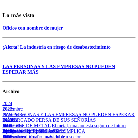
Lo más visto
Oficios con nombre de mujer
¡Alerta! La industria en riesgo de desabastecimiento
LAS PERSONAS Y LAS EMPRESAS NO PUEDEN
ESPERAR MÁS
Archivo
2024
Diciembre
2023
LAS PERSONAS Y LAS EMPRESAS NO PUEDEN ESPERAR
Noviembre
2022
MÁS
EL MERCADO PERSA DE SUS SEÑORÍAS
Octubre
2021
Julio
Septiembre
MUJERES DE METAL
Noviembre
2020
El metal, una apuesta segura de futuro
EL PLAN SIMPLIFICA SE COMPLICA
Apuesta valiente por el metal
Junio
Siempre nos quedará el esfuerzo
Diciembre
2019
Abril
Julio
Volkswagen, Ford… mas todo un sector
Septiembre
Adiós a un duro año inolvidable
Diciembre
2018