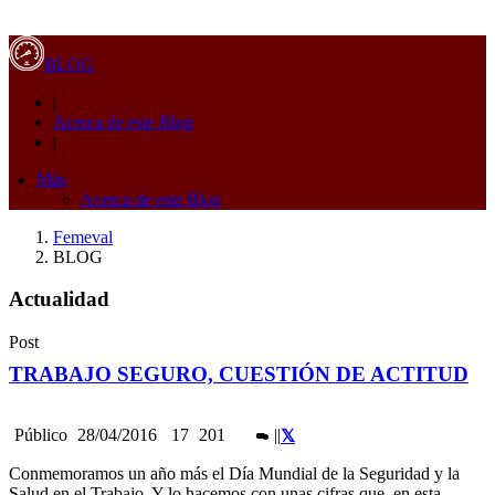
BLOG
|
Acerca de este Blog
|
Más
Acerca de este Blog
Femeval
BLOG
Actualidad
Post
TRABAJO SEGURO, CUESTIÓN DE ACTITUD
Público
28/04/2016
17
201
|
|
Conmemoramos un año más el Día Mundial de la Seguridad y la
Salud en el Trabajo. Y lo hacemos con unas cifras que, en esta