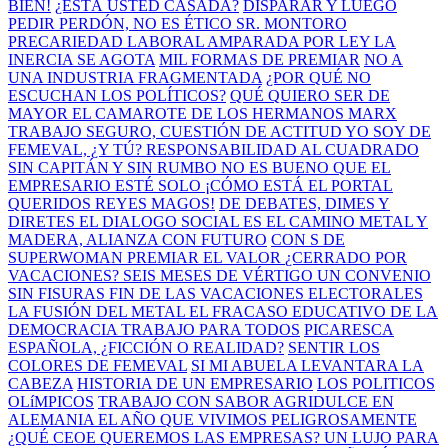
BIEN!
¿ESTÁ USTED CASADA?
DISPARAR Y LUEGO
PEDIR PERDÓN, NO ES ÉTICO SR. MONTORO
PRECARIEDAD LABORAL AMPARADA POR LEY
LA
INERCIA SE AGOTA
MIL FORMAS DE PREMIAR
NO A
UNA INDUSTRIA FRAGMENTADA
¿POR QUÉ NO
ESCUCHAN LOS POLÍTICOS?
QUÉ QUIERO SER DE
MAYOR
EL CAMAROTE DE LOS HERMANOS MARX
TRABAJO SEGURO, CUESTIÓN DE ACTITUD
YO SOY DE
FEMEVAL, ¿Y TÚ?
RESPONSABILIDAD AL CUADRADO
SIN CAPITÁN Y SIN RUMBO
NO ES BUENO QUE EL
EMPRESARIO ESTÉ SOLO
¡CÓMO ESTÁ EL PORTAL
QUERIDOS REYES MAGOS!
DE DEBATES, DIMES Y
DIRETES
EL DIALOGO SOCIAL ES EL CAMINO
METAL Y
MADERA, ALIANZA CON FUTURO
CON S DE
SUPERWOMAN
PREMIAR EL VALOR
¿CERRADO POR
VACACIONES?
SEIS MESES DE VÉRTIGO
UN CONVENIO
SIN FISURAS
FIN DE LAS VACACIONES ELECTORALES
LA FUSIÓN DEL METAL
EL FRACASO EDUCATIVO DE LA
DEMOCRACIA
TRABAJO PARA TODOS
PICARESCA
ESPAÑOLA, ¿FICCIÓN O REALIDAD?
SENTIR LOS
COLORES DE FEMEVAL
SI MI ABUELA LEVANTARA LA
CABEZA
HISTORIA DE UN EMPRESARIO
LOS POLITICOS
OLíMPICOS
TRABAJO CON SABOR AGRIDULCE EN
ALEMANIA
EL AÑO QUE VIVIMOS PELIGROSAMENTE
¿QUÉ CEOE QUEREMOS LAS EMPRESAS?
UN LUJO PARA