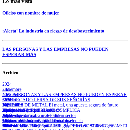
Lo más visto
Oficios con nombre de mujer
¡Alerta! La industria en riesgo de desabastecimiento
LAS PERSONAS Y LAS EMPRESAS NO PUEDEN
ESPERAR MÁS
Archivo
2024
Diciembre
2023
LAS PERSONAS Y LAS EMPRESAS NO PUEDEN ESPERAR
Noviembre
2022
MÁS
EL MERCADO PERSA DE SUS SEÑORÍAS
Octubre
2021
Julio
Septiembre
MUJERES DE METAL
Noviembre
2020
El metal, una apuesta segura de futuro
EL PLAN SIMPLIFICA SE COMPLICA
Apuesta valiente por el metal
Junio
Siempre nos quedará el esfuerzo
Diciembre
2019
Abril
Julio
Volkswagen, Ford… mas todo un sector
Septiembre
Adiós a un duro año inolvidable
Diciembre
2018
Las tres caras del mercado laboral
Urge estabilidad política y económica
Marzo
Tarifazo de irresponsabilidad social
Octubre
Valorar, reconocer y agradecer la excelencia
Octubre
2017
Febrero
Abril
El metal aplaude la llegada de la gigafactoría de Volkswagen
Julio
Más industria = Mejor sociedad
Octubre
PRESUPUESTOS SOCIALES, SÍ, PERO SOSTENIBLES
Octubre
2016
8M: El