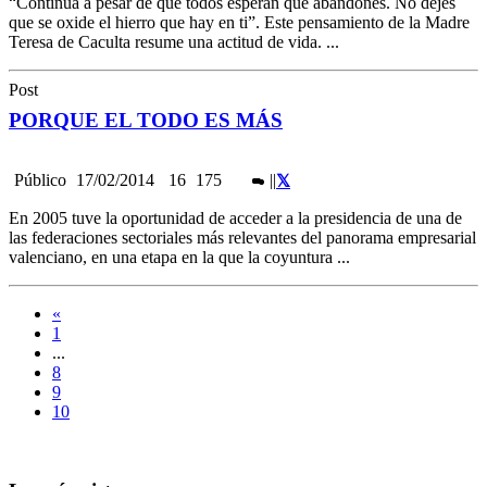
“Continúa a pesar de que todos esperan que abandones. No dejes
que se oxide el hierro que hay en ti”. Este pensamiento de la Madre
Teresa de Caculta resume una actitud de vida. ...
Post
PORQUE EL TODO ES MÁS
Público
17/02/2014
16
175
|
|
En 2005 tuve la oportunidad de acceder a la presidencia de una de
las federaciones sectoriales más relevantes del panorama empresarial
valenciano, en una etapa en la que la coyuntura ...
«
1
...
8
9
10