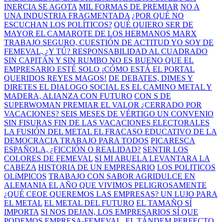
INERCIA SE AGOTA
MIL FORMAS DE PREMIAR
NO A
UNA INDUSTRIA FRAGMENTADA
¿POR QUÉ NO
ESCUCHAN LOS POLÍTICOS?
QUÉ QUIERO SER DE
MAYOR
EL CAMAROTE DE LOS HERMANOS MARX
TRABAJO SEGURO, CUESTIÓN DE ACTITUD
YO SOY DE
FEMEVAL, ¿Y TÚ?
RESPONSABILIDAD AL CUADRADO
SIN CAPITÁN Y SIN RUMBO
NO ES BUENO QUE EL
EMPRESARIO ESTÉ SOLO
¡CÓMO ESTÁ EL PORTAL
QUERIDOS REYES MAGOS!
DE DEBATES, DIMES Y
DIRETES
EL DIALOGO SOCIAL ES EL CAMINO
METAL Y
MADERA, ALIANZA CON FUTURO
CON S DE
SUPERWOMAN
PREMIAR EL VALOR
¿CERRADO POR
VACACIONES?
SEIS MESES DE VÉRTIGO
UN CONVENIO
SIN FISURAS
FIN DE LAS VACACIONES ELECTORALES
LA FUSIÓN DEL METAL
EL FRACASO EDUCATIVO DE LA
DEMOCRACIA
TRABAJO PARA TODOS
PICARESCA
ESPAÑOLA, ¿FICCIÓN O REALIDAD?
SENTIR LOS
COLORES DE FEMEVAL
SI MI ABUELA LEVANTARA LA
CABEZA
HISTORIA DE UN EMPRESARIO
LOS POLITICOS
OLíMPICOS
TRABAJO CON SABOR AGRIDULCE EN
ALEMANIA
EL AÑO QUE VIVIMOS PELIGROSAMENTE
¿QUÉ CEOE QUEREMOS LAS EMPRESAS?
UN LUJO PARA
EL METAL
EL METAL DEL FUTURO
EL TAMAÑO SÍ
IMPORTA
SI NOS DEJAN, LOS EMPRESARIOS SÍ QUE
PODEMOS
EMPRESA-FEMEVAL, EL TÁNDEM PERFECTO