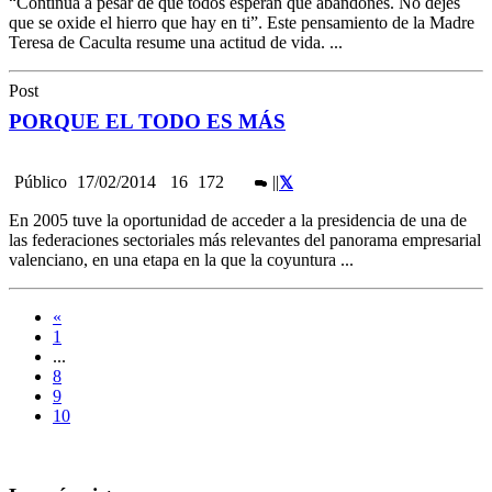
“Continúa a pesar de que todos esperan que abandones. No dejes
que se oxide el hierro que hay en ti”. Este pensamiento de la Madre
Teresa de Caculta resume una actitud de vida. ...
Post
PORQUE EL TODO ES MÁS
Público
17/02/2014
16
172
|
|
En 2005 tuve la oportunidad de acceder a la presidencia de una de
las federaciones sectoriales más relevantes del panorama empresarial
valenciano, en una etapa en la que la coyuntura ...
«
1
...
8
9
10