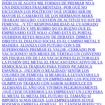
INERCIA SE AGOTA
MIL FORMAS DE PREMIAR
NO A
UNA INDUSTRIA FRAGMENTADA
¿POR QUÉ NO
ESCUCHAN LOS POLÍTICOS?
QUÉ QUIERO SER DE
MAYOR
EL CAMAROTE DE LOS HERMANOS MARX
TRABAJO SEGURO, CUESTIÓN DE ACTITUD
YO SOY DE
FEMEVAL, ¿Y TÚ?
RESPONSABILIDAD AL CUADRADO
SIN CAPITÁN Y SIN RUMBO
NO ES BUENO QUE EL
EMPRESARIO ESTÉ SOLO
¡CÓMO ESTÁ EL PORTAL
QUERIDOS REYES MAGOS!
DE DEBATES, DIMES Y
DIRETES
EL DIALOGO SOCIAL ES EL CAMINO
METAL Y
MADERA, ALIANZA CON FUTURO
CON S DE
SUPERWOMAN
PREMIAR EL VALOR
¿CERRADO POR
VACACIONES?
SEIS MESES DE VÉRTIGO
UN CONVENIO
SIN FISURAS
FIN DE LAS VACACIONES ELECTORALES
LA FUSIÓN DEL METAL
EL FRACASO EDUCATIVO DE LA
DEMOCRACIA
TRABAJO PARA TODOS
PICARESCA
ESPAÑOLA, ¿FICCIÓN O REALIDAD?
SENTIR LOS
COLORES DE FEMEVAL
SI MI ABUELA LEVANTARA LA
CABEZA
HISTORIA DE UN EMPRESARIO
LOS POLITICOS
OLíMPICOS
TRABAJO CON SABOR AGRIDULCE EN
ALEMANIA
EL AÑO QUE VIVIMOS PELIGROSAMENTE
¿QUÉ CEOE QUEREMOS LAS EMPRESAS?
UN LUJO PARA
EL METAL
EL METAL DEL FUTURO
EL TAMAÑO SÍ
IMPORTA
SI NOS DEJAN, LOS EMPRESARIOS SÍ QUE
PODEMOS
EMPRESA-FEMEVAL, EL TÁNDEM PERFECTO