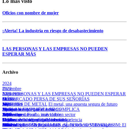
Lo más visto
Oficios con nombre de mujer
¡Alerta! La industria en riesgo de desabastecimiento
LAS PERSONAS Y LAS EMPRESAS NO PUEDEN
ESPERAR MÁS
Archivo
2024
Diciembre
2023
LAS PERSONAS Y LAS EMPRESAS NO PUEDEN ESPERAR
Noviembre
2022
MÁS
EL MERCADO PERSA DE SUS SEÑORÍAS
Octubre
2021
Julio
Septiembre
MUJERES DE METAL
Noviembre
2020
El metal, una apuesta segura de futuro
EL PLAN SIMPLIFICA SE COMPLICA
Apuesta valiente por el metal
Junio
Siempre nos quedará el esfuerzo
Diciembre
2019
Abril
Julio
Volkswagen, Ford… mas todo un sector
Septiembre
Adiós a un duro año inolvidable
Diciembre
2018
Las tres caras del mercado laboral
Urge estabilidad política y económica
Marzo
Tarifazo de irresponsabilidad social
Octubre
Valorar, reconocer y agradecer la excelencia
Octubre
2017
Febrero
Abril
El metal aplaude la llegada de la gigafactoría de Volkswagen
Julio
Más industria = Mejor sociedad
Octubre
PRESUPUESTOS SOCIALES, SÍ, PERO SOSTENIBLES
Octubre
2016
8M: El