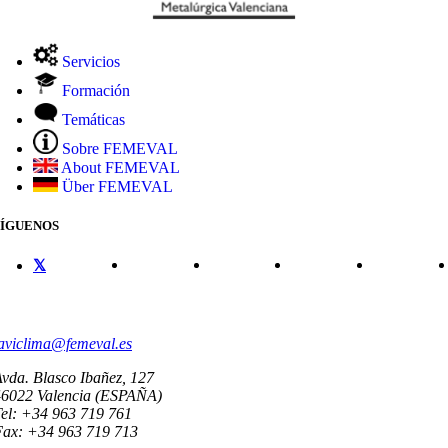
Servicios
Formación
Temáticas
Sobre FEMEVAL
About FEMEVAL
Über FEMEVAL
SÍGUENOS
CONTACTO
aviclima@femeval.es
vda. Blasco Ibañez, 127
46022 Valencia (ESPAÑA)
el: +34 963 719 761
Fax: +34 963 719 713