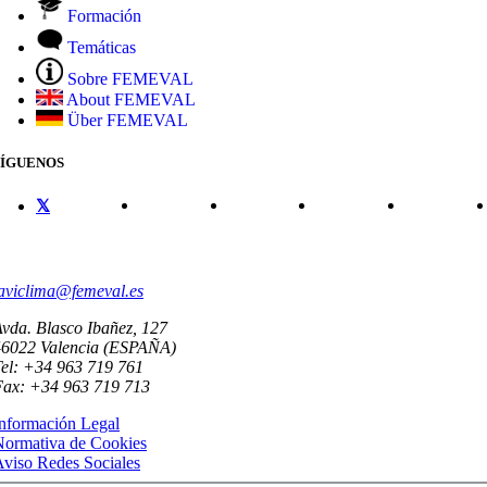
Formación
Temáticas
Sobre FEMEVAL
About FEMEVAL
Über FEMEVAL
SÍGUENOS
CONTACTO
aviclima@femeval.es
vda. Blasco Ibañez, 127
46022 Valencia (ESPAÑA)
el: +34 963 719 761
Fax: +34 963 719 713
nformación Legal
Normativa de Cookies
viso Redes Sociales