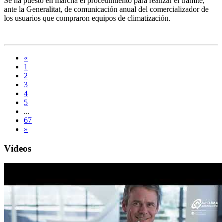
Se ha puesto en marcha el procedimiento para realizar el trámite,
ante la Generalitat, de comunicación anual del comercializador de
los usuarios que compraron equipos de climatización.
«
1
2
3
4
5
...
67
»
Vídeos