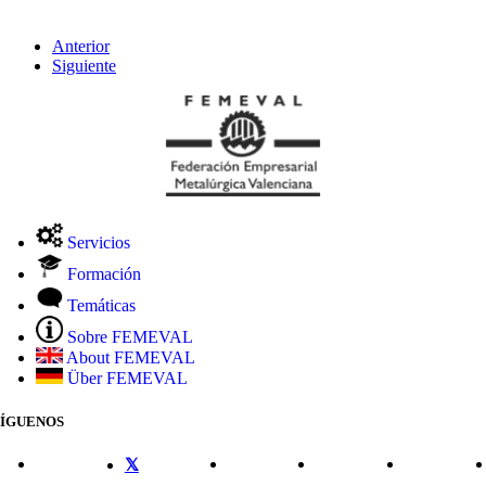
Anterior
Siguiente
Servicios
Formación
Temáticas
Sobre FEMEVAL
About FEMEVAL
Über FEMEVAL
SÍGUENOS