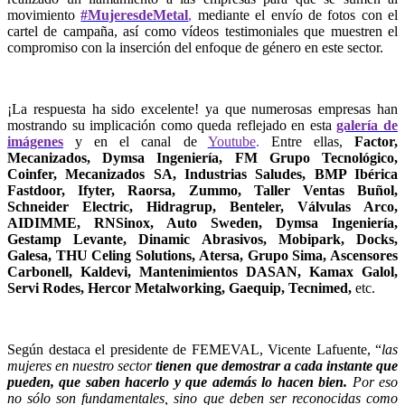
movimiento
#MujeresdeMetal
,
mediante el envío de fotos con el
cartel de campaña, así como vídeos testimoniales que muestren el
compromiso con la inserción del enfoque de género en este sector.
¡La respuesta ha sido excelente! ya que numerosas empresas han
mostrando su implicación como queda reflejado en esta
galería de
imágenes
y en el canal de
Youtube
.
Entre ellas,
Factor,
Mecanizados, Dymsa Ingeniería, FM Grupo Tecnológico,
Coinfer, Mecanizados SA, Industrias Saludes, BMP Ibérica
Fastdoor, Ifyter, Raorsa, Zummo, Taller Ventas Buñol,
Schneider Electric, Hidragrup, Benteler, Válvulas Arco,
AIDIMME, RNSinox, Auto Sweden, Dymsa Ingeniería,
Gestamp Levante, Dinamic Abrasivos, Mobipark, Docks,
Galesa, THU Celing Solutions, Atersa, Grupo Sima, Ascensores
Carbonell, Kaldevi, Mantenimientos DASAN, Kamax Galol,
Servi Rodes, Hercor Metalworking, Gaequip, Tecnimed,
etc.
Según destaca el presidente de FEMEVAL, Vicente Lafuente, “
las
mujeres en nuestro sector
tienen que demostrar a cada instante que
pueden, que saben hacerlo y que además lo hacen bien.
Por eso
no sólo son fundamentales, sino que deben ser reconocidas como