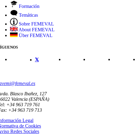
Formación
Temáticas
Sobre FEMEVAL
About FEMEVAL
Über FEMEVAL
SÍGUENOS
CONTACTO
avemi@femeval.es
vda. Blasco Ibañez, 127
46022 Valencia (ESPAÑA)
el: +34 963 719 761
Fax: +34 963 719 713
nformación Legal
Normativa de Cookies
viso Redes Sociales