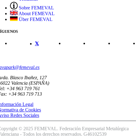
Sobre FEMEVAL
About FEMEVAL
Über FEMEVAL
SÍGUENOS
CONTACTO
avapark@femeval.es
vda. Blasco Ibañez, 127
46022 Valencia (ESPAÑA)
el: +34 963 719 761
Fax: +34 963 719 713
nformación Legal
Normativa de Cookies
viso Redes Sociales
Copyright © 2025 FEMEVAL. Federación Empresarial Metalúrgica
alenciana - Todos los derechos reservados. G46102539