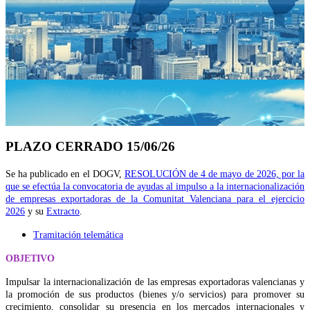
PLAZO CERRADO 15/06/26
Se ha publicado en el DOGV,
RESOLUCIÓN de 4 de mayo de 2026, por la
que se efectúa la convocatoria de ayudas al impulso a la internacionalización
de empresas exportadoras de la Comunitat Valenciana para el ejercicio
2026
y su
Extracto
.
Tramitación telemática
OBJETIVO
Impulsar la internacionalización de las empresas exportadoras valencianas y
la promoción de sus productos (bienes y/o servicios) para promover su
crecimiento, consolidar su presencia en los mercados internacionales y