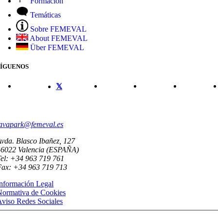
Formación
Temáticas
Sobre FEMEVAL
About FEMEVAL
Über FEMEVAL
SÍGUENOS
CONTACTO
avapark@femeval.es
vda. Blasco Ibañez, 127
46022 Valencia (ESPAÑA)
el: +34 963 719 761
Fax: +34 963 719 713
nformación Legal
Normativa de Cookies
viso Redes Sociales