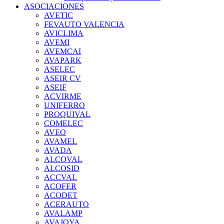
ASOCIACIONES
AVETIC
FEVAUTO VALENCIA
AVICLIMA
AVEMI
AVEMCAI
AVAPARK
ASELEC
ASEIR CV
ASEIF
ACVIRME
UNIFERRO
PROQUIVAL
COMELEC
AVEO
AVAMEL
AVADA
ALCOVAL
ALCOSID
ACCVAL
ACOFER
ACODET
ACERAUTO
AVALAMP
AVAJOYA