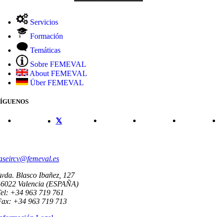
Servicios
Formación
Temáticas
Sobre FEMEVAL
About FEMEVAL
Über FEMEVAL
SÍGUENOS
CONTACTO
aseircv@femeval.es
vda. Blasco Ibañez, 127
46022 Valencia (ESPAÑA)
el: +34 963 719 761
Fax: +34 963 719 713