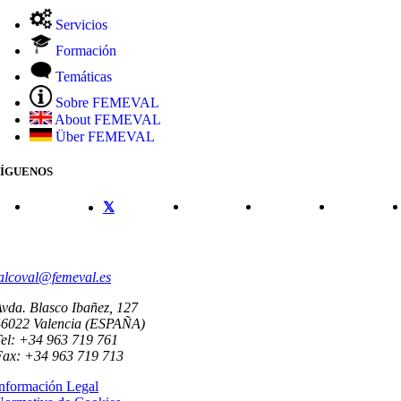
Servicios
Formación
Temáticas
Sobre FEMEVAL
About FEMEVAL
Über FEMEVAL
SÍGUENOS
CONTACTO
alcoval@femeval.es
vda. Blasco Ibañez, 127
46022 Valencia (ESPAÑA)
el: +34 963 719 761
Fax: +34 963 719 713
nformación Legal