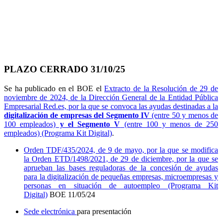
PLAZO CERRADO 31/10/25
Se ha publicado en el BOE el
Extracto de la Resolución de 29 de
noviembre de 2024, de la Dirección General de la Entidad Pública
Empresarial Red.es, por la que se convoca las ayudas destinadas a la
digitalización de empresas del Segmento IV
(entre 50 y menos de
100 empleados)
y el Segmento V
(entre 100 y menos de 250
empleados) (Programa Kit Digital)
.
Orden TDF/435/2024, de 9 de mayo, por la que se modifica
la Orden ETD/1498/2021, de 29 de diciembre, por la que se
aprueban las bases reguladoras de la concesión de ayudas
para la digitalización de pequeñas empresas, microempresas y
personas en situación de autoempleo (Programa Kit
Digital)
BOE 11/05/24
Sede electrónica
para presentación