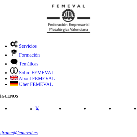
Servicios
Formación
Temáticas
Sobre FEMEVAL
About FEMEVAL
Über FEMEVAL
SÍGUENOS
CONTACTO
aframe@femeval.es