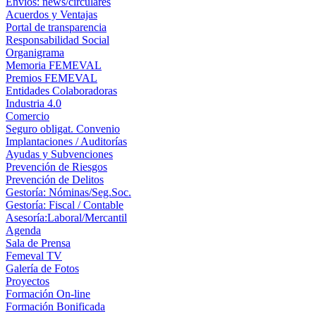
Envíos: news/circulares
Acuerdos y Ventajas
Portal de transparencia
Responsabilidad Social
Organigrama
Memoria FEMEVAL
Premios FEMEVAL
Entidades Colaboradoras
Industria 4.0
Comercio
Seguro obligat. Convenio
Implantaciones / Auditorías
Ayudas y Subvenciones
Prevención de Riesgos
Prevención de Delitos
Gestoría: Nóminas/Seg.Soc.
Gestoría: Fiscal / Contable
Asesoría:Laboral/Mercantil
Agenda
Sala de Prensa
Femeval TV
Galería de Fotos
Proyectos
Formación On-line
Formación Bonificada