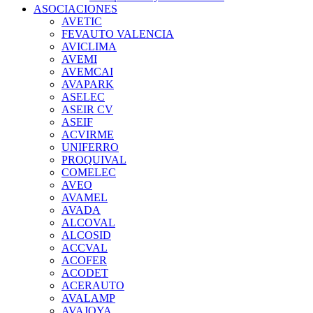
ASOCIACIONES
AVETIC
FEVAUTO VALENCIA
AVICLIMA
AVEMI
AVEMCAI
AVAPARK
ASELEC
ASEIR CV
ASEIF
ACVIRME
UNIFERRO
PROQUIVAL
COMELEC
AVEO
AVAMEL
AVADA
ALCOVAL
ALCOSID
ACCVAL
ACOFER
ACODET
ACERAUTO
AVALAMP
AVAJOYA